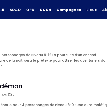
.5
AD&D
OPD
D&D4
Campagnes
Lieux
Ai
 5 personnages de Niveau 9-12 La poursuite d’un ennemi
re de la nuit, sera le prétexte pour attirer les aventuriers da
...
r démon
rios D20
Scénario pour 4 personnages de niveau 8-9 : Une aura maléfi