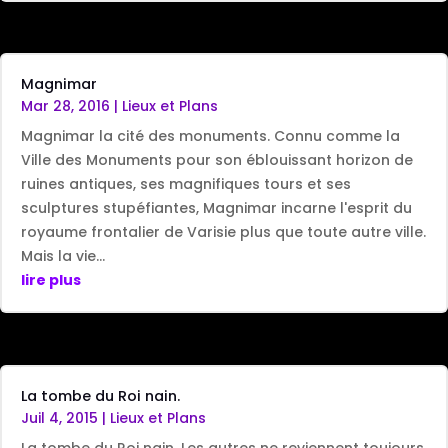
Magnimar
Mar 28, 2016
|
Lieux et Plans
Magnimar la cité des monuments. Connu comme la
Ville des Monuments pour son éblouissant horizon de
ruines antiques, ses magnifiques tours et ses
sculptures stupéfiantes, Magnimar incarne l'esprit du
royaume frontalier de Varisie plus que toute autre ville.
Mais la vie...
lire plus
La tombe du Roi nain.
Juil 4, 2015
|
Lieux et Plans
La tombe du Roi nain. Les autres ne reviennent toujours